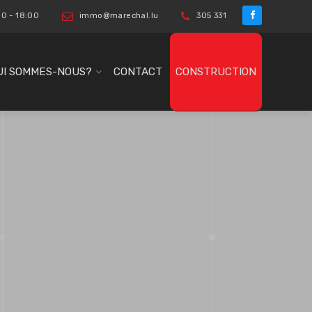
00 - 18:00
immo@marechal.lu
305 331
UI SOMMES-NOUS?
CONTACT
CONSTRUCTION