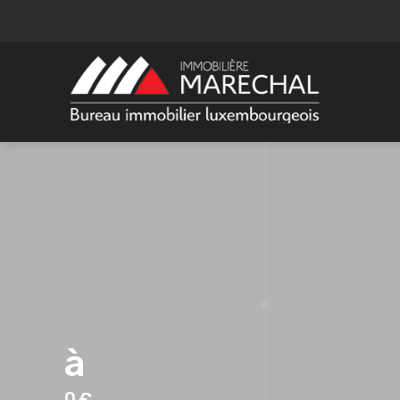
à
0 €