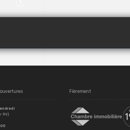
1
’ouvertures
Fièrement
Vendredi
r RV)
.00