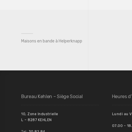
Maisons en bande à Helperknapp
Bureau Kehlen – Siège Social
Heures d
10, Zone Industrielle
Lundi au 
L – 8287 KEHLEN
07.00 – 18
Tel:
30 82 84