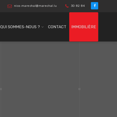
nico.marechal@marechal.lu
30 82 84
QUI SOMMES-NOUS ?
CONTACT
IMMOBILIÈRE