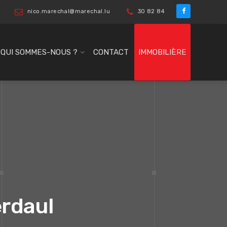
nico.marechal@marechal.lu
30 82 84
QUI SOMMES-NOUS ?
CONTACT
IMMOBILIÈRE
rdaul